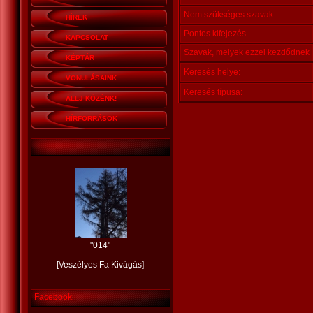
Nem szükséges szavak
HÍREK
Pontos kifejezés
KAPCSOLAT
Szavak, melyek ezzel kezdődnek
KÉPTÁR
Keresés helye:
VONULÁSAINK
Keresés típusa:
ÁLLJ KÖZÉNK!
HÍRFORRÁSOK
"
014
"
[
Veszélyes Fa Kivágás
]
Facebook