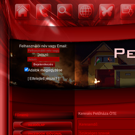
Felhasználói név vagy Email:
Jelszó:
Adatok megjegyzése
[
Elfelejtett jelszó?
]
Keresés Petőháza ÖTE
Főmenü
Keresendő:
KEZDŐLAP
Szükséges szavak
FACEBOOK IDŐVONAL